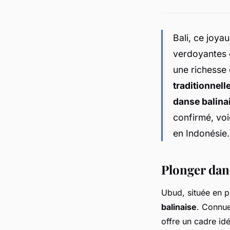
Bali, ce joya
verdoyantes e
une richesse 
traditionnell
danse balina
confirmé, voi
en Indonésie.
Plonger dans
Ubud, située en p
balinaise
. Connue
offre un cadre idé