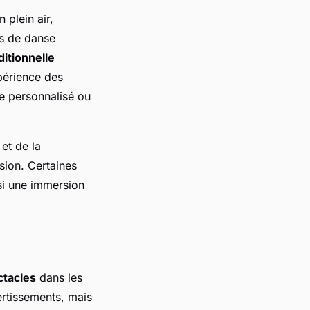
 plein air,
es de danse
ditionnelle
xpérience des
ge personnalisé ou
et de la
ion. Certaines
si une immersion
ctacles
dans les
rtissements, mais