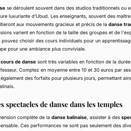
nse
se déroulent souvent dans des studios traditionnels ou en
ture luxuriante d’Ubud. Les enseignants, souvent des maîtr
itieront aux mouvements gracieux et précis de la
danse tra
ssions varient en fonction de la taille des groupes et de l'e
s pouvez choisir des cours individuels pour un apprentissa
upe pour une ambiance plus conviviale.
s
cours de danse
sont très variables en fonction de la durée 
esseur. Comptez en moyenne entre 10 et 30 euros par sess
également des forfaits pour plusieurs jours, permettant ain
alinais.
es spectacles de danse dans les temples
hension complète de la
danse balinaise
, assister à des
spe
pensable. Ces performances ne sont pas seulement des dive