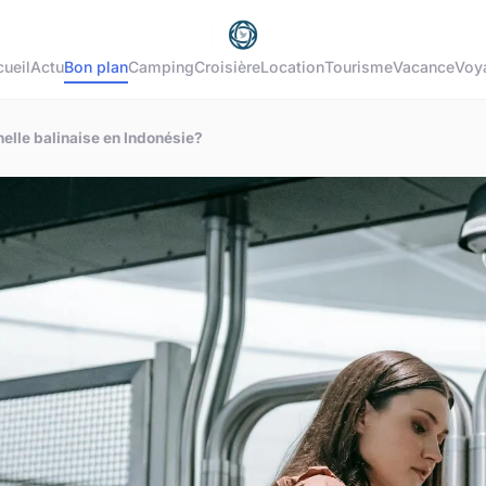
ueil
Actu
Bon plan
Camping
Croisière
Location
Tourisme
Vacance
Voy
elle balinaise en Indonésie?