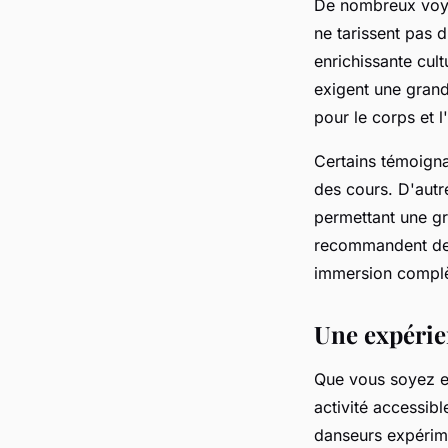
De nombreux voya
ne tarissent pas 
enrichissante cul
exigent une grande
pour le corps et l'
Certains témoigna
des cours. D'autre
permettant une gra
recommandent de
immersion complè
Une expérien
Que vous soyez en
activité accessibl
danseurs expérime