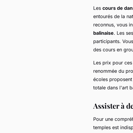
Les
cours de da
entourés de la na
reconnus, vous in
balinaise
. Les se
participants. Vou
des cours en gro
Les prix pour ce
renommée du prof
écoles proposent 
totale dans l'art b
Assister à d
Pour une compré
temples est indis