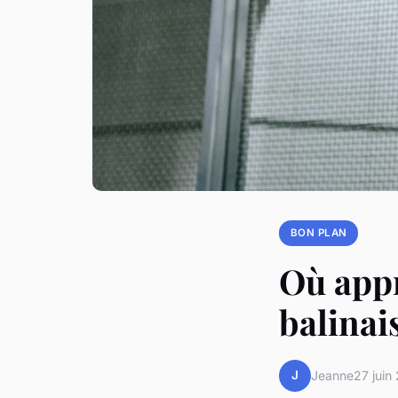
BON PLAN
Où appr
balinai
J
Jeanne
27 juin