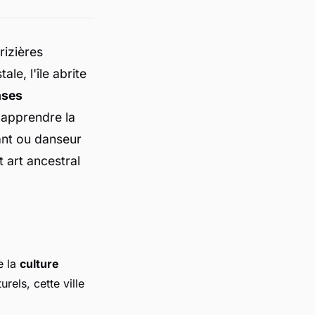
rizières
le, l'île abrite
nses
, apprendre la
ant ou danseur
t art ancestral
e la
culture
rels, cette ville