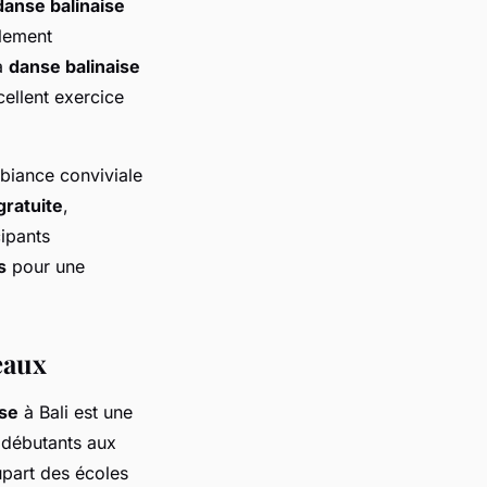
danse balinaise
ulement
la
danse balinaise
cellent exercice
mbiance conviviale
gratuite
,
cipants
s
pour une
eaux
ise
à Bali est une
s débutants aux
upart des écoles