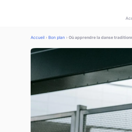
Acc
Accueil
›
Bon plan
›
Où apprendre la danse traditionn