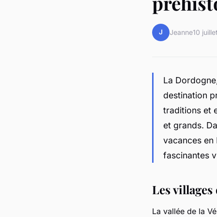
préhist
J
Jeanne
10 juill
La Dordogne, 
destination p
traditions et
et grands. Da
vacances en D
fascinantes v
Les villages 
La vallée de la V