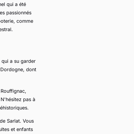
el qui a été
les passionnés
 poterie, comme
stral.
 qui a su garder
a Dordogne, dont
e Rouffignac,
 N'hésitez pas à
éhistoriques.
 de Sarlat. Vous
ltes et enfants