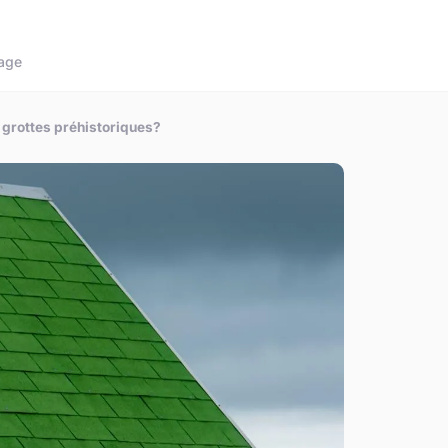
age
 grottes préhistoriques?