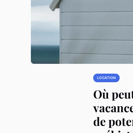
LOCATION
Où peut
vacance
de poter