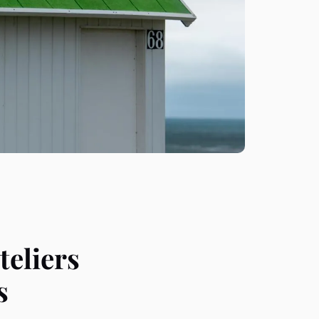
teliers
s