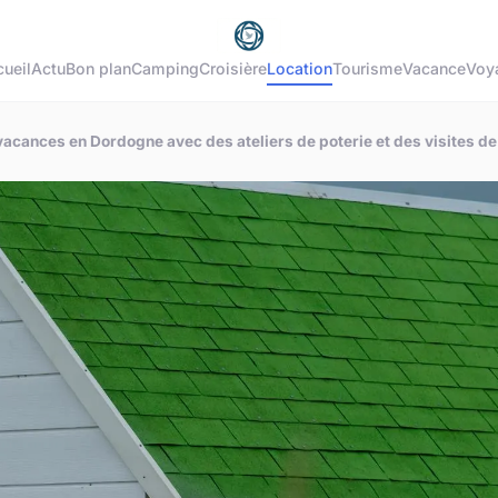
ueil
Actu
Bon plan
Camping
Croisière
Location
Tourisme
Vacance
Voy
vacances en Dordogne avec des ateliers de poterie et des visites de