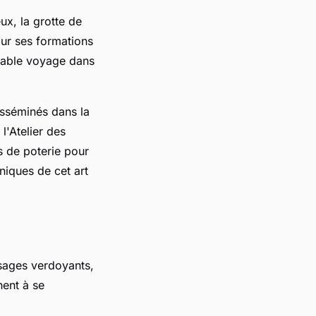
ux, la grotte de
our ses formations
itable voyage dans
isséminés dans la
l'Atelier des
s de poterie pour
niques de cet art
ysages verdoyants,
hent à se