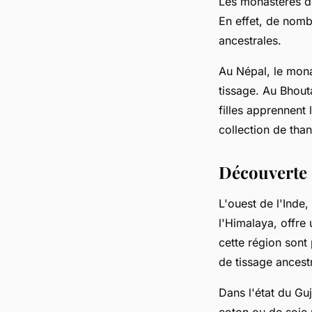
Les monastères de
En effet, de nomb
ancestrales.
Au Népal, le mona
tissage. Au Bhout
filles apprennent
collection de tha
Découverte d
L'ouest de l'Ind
l'Himalaya, offre 
cette région sont
de tissage ancest
Dans l'état du Gu
coton ou de soie n