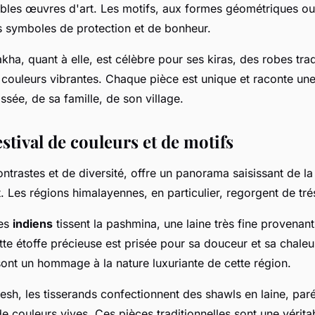
bles œuvres d'art. Les motifs, aux formes géométriques ou
s symboles de protection et de bonheur.
ha, quant à elle, est célèbre pour ses kiras, des robes trad
couleurs vibrantes. Chaque pièce est unique et raconte une 
issée, de sa famille, de son village.
estival de couleurs et de motifs
ntrastes et de diversité, offre un panorama saisissant de la 
. Les régions himalayennes, en particulier, regorgent de trés
les
indiens
tissent la pashmina, une laine très fine provenan
te étoffe précieuse est prisée pour sa douceur et sa chaleur
sont un hommage à la nature luxuriante de cette région.
sh, les tisserands confectionnent des shawls en laine, par
 couleurs vives. Ces pièces traditionnelles sont une véritab