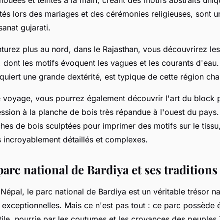
és lors des mariages et des cérémonies religieuses, sont un
anat gujarati.
turez plus au nord, dans le Rajasthan, vous découvrirez les
e, dont les motifs évoquent les vagues et les courants d'eau
equiert une grande dextérité, est typique de cette région cha
 voyage, vous pourrez également découvrir l'art du block p
ssion à la planche de bois très répandue à l'ouest du pays.
ches de bois sculptées pour imprimer des motifs sur le tissu
s incroyablement détaillés et complexes.
parc national de Bardiya et ses traditions 
 Népal, le parc national de Bardiya est un véritable trésor na
e exceptionnelles. Mais ce n'est pas tout : ce parc possède
xtile, nourrie par les coutumes et les croyances des peuples