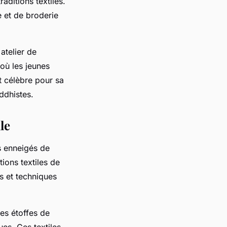
aditions textiles.
 et de broderie
atelier de
où les jeunes
t célèbre pour sa
ddhistes.
le
s enneigés de
tions textiles de
ls et techniques
es étoffes de
es. Ces textiles,