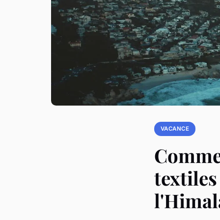
VACANCE
Comment
textile
l'Himal