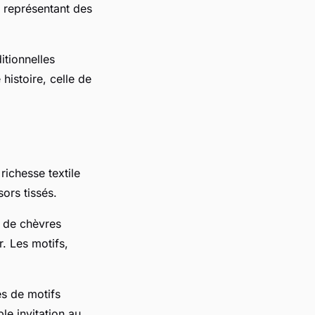
 représentant des
itionnelles
histoire, celle de
richesse textile
ors tissés.
t de chèvres
. Les motifs,
és de motifs
le invitation au