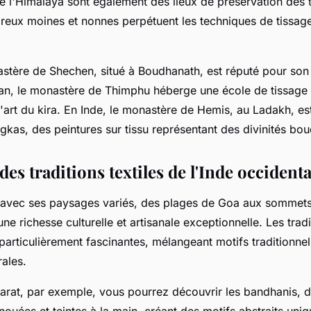
 l'Himalaya sont également des lieux de préservation des tr
reux moines et nonnes perpétuent les techniques de tissage
stère de Shechen, situé à Boudhanath, est réputé pour son 
an, le monastère de Thimphu héberge une école de tissage 
 l'art du kira. En Inde, le monastère de Hemis, au Ladakh, es
ngkas, des peintures sur tissu représentant des divinités bou
es traditions textiles de l'Inde occidenta
e, avec ses paysages variés, des plages de Goa aux sommet
une richesse culturelle et artisanale exceptionnelle. Les tradi
 particulièrement fascinantes, mélangeant motifs traditionne
rales.
jarat, par exemple, vous pourrez découvrir les bandhanis, d
ouées et teintes à la main, créant des motifs abstraits uniqu