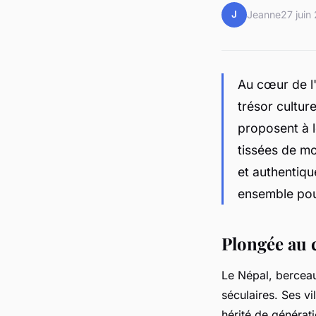
J
Jeanne
27 juin
Au cœur de l
trésor cultur
proposent à l
tissées de mo
et authentiqu
ensemble pour
Plongée au c
Le Népal, berceau
séculaires. Ses v
hérité de générat