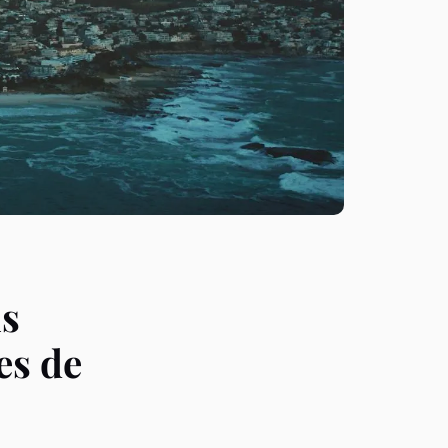
ns
es de