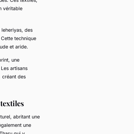
 véritable
 leheriyas, des
. Cette technique
ude et aride.
rint, une
 Les artisans
, créant des
textiles
turel, abritant une
 également une
 Tharu qui y