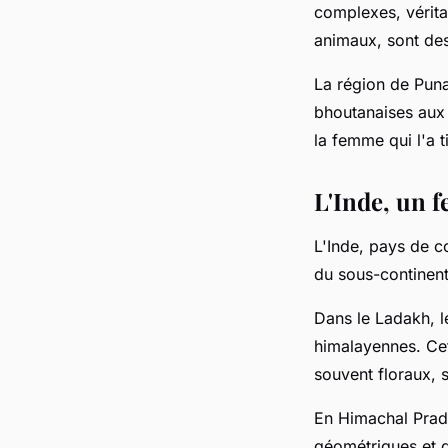
complexes, vérita
animaux, sont de
La région de Punak
bhoutanaises aux 
la femme qui l'a t
L'Inde, un f
L'Inde, pays de co
du sous-continent
Dans le Ladakh, 
himalayennes. Cet
souvent floraux, 
En Himachal Prade
géométriques et de