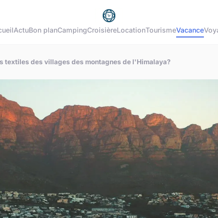
ueil
Actu
Bon plan
Camping
Croisière
Location
Tourisme
Vacance
Voy
s textiles des villages des montagnes de l'Himalaya?